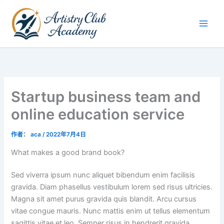
跳
至
内
容
Startup business team and
online education service
作者：
aca
/
2022年7月4日
What makes a good brand book?
Sed viverra ipsum nunc aliquet bibendum enim facilisis
gravida. Diam phasellus vestibulum lorem sed risus ultricies.
Magna sit amet purus gravida quis blandit. Arcu cursus
vitae congue mauris. Nunc mattis enim ut tellus elementum
sagittis vitae et leo. Semper risus in hendrerit gravida